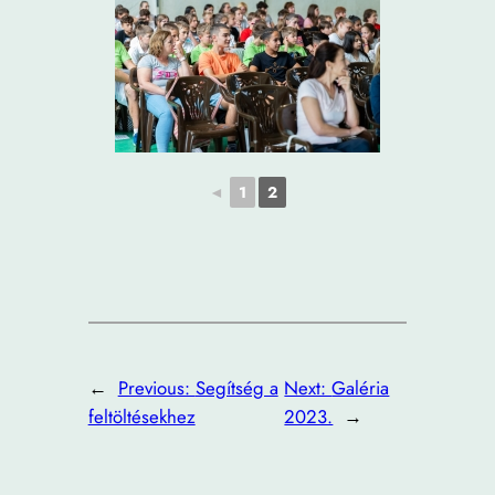
◄
1
2
←
Previous:
Segítség a
Next:
Galéria
feltöltésekhez
2023.
→