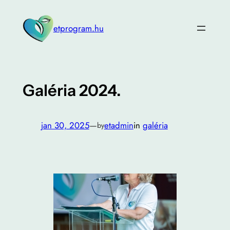
Ugrás
a
etprogram.hu
tartalomhoz
Galéria 2024.
jan 30, 2025
—
etadmin
in
galéria
by