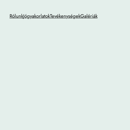
Rólunk
Jógyakorlatok
Tevékenységek
Galériák