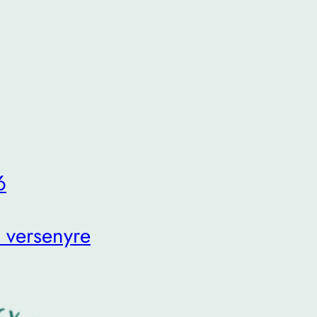
6
 versenyre