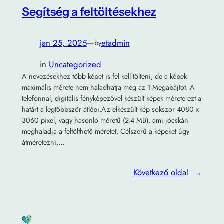
Segítség a feltöltésekhez
jan 25, 2025
—
etadmin
by
in
Uncategorized
A nevezésekhez több képet is fel kell tölteni, de a képek
maximális mérete nem haladhatja meg az 1 Megabájtot. A
telefonnal, digitális fényképezővel készült képek mérete ezt a
határt a legtöbbször átlépi.Az elkészült kép sokszor 4080 x
3060 pixel, vagy hasonló méretű (2-4 MB), ami jócskán
meghaladja a feltölthető méretet. Célszerű a képeket úgy
átméretezni,…
Következő oldal
→