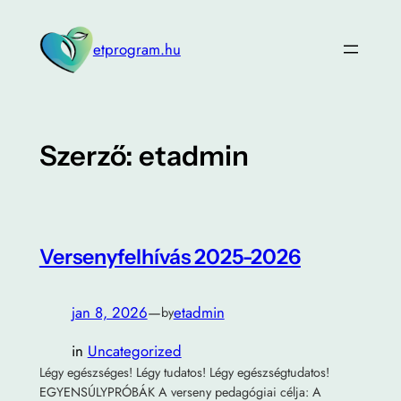
Ugrás
a
etprogram.hu
tartalomhoz
Szerző:
etadmin
Versenyfelhívás 2025-2026
jan 8, 2026
—
etadmin
by
in
Uncategorized
Légy egészséges! Légy tudatos! Légy egészségtudatos!
EGYENSÚLYPRÓBÁK A verseny pedagógiai célja: A